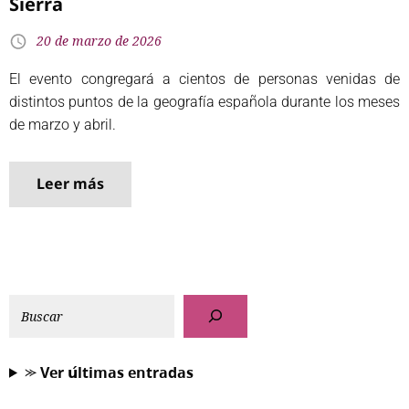
Sierra
20 de marzo de 2026
El evento congregará a cientos de personas venidas de
distintos puntos de la geografía española durante los meses
de marzo y abril.
Leer más
⪼ 𝗩𝗲𝗿 𝘂́𝗹𝘁𝗶𝗺𝗮𝘀 𝗲𝗻𝘁𝗿𝗮𝗱𝗮𝘀