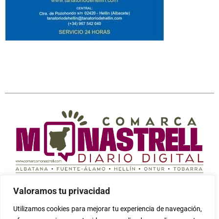
Periódico digital independiente cuyo fin es informar
Valoramos tu privacidad
sobre todo lo que ocurre en la Comarca Campos de
Hellín (Albatana, Fuente-Álamo, Hellín, Ontur y Tobarra)
Utilizamos cookies para mejorar tu experiencia de navegación,
Seleccione
¿Cómo calificarías tu experiencia?