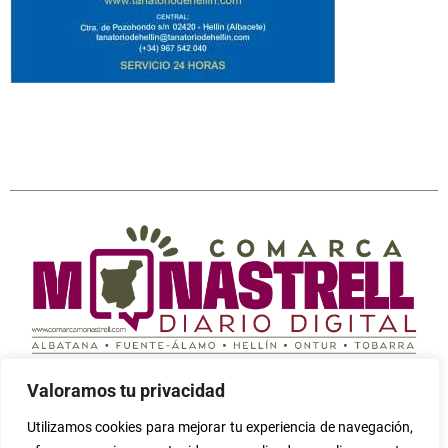
Periódico digital independiente cuyo fin es informar
Valoramos tu privacidad
sobre todo lo que ocurre en la Comarca Campos de
Hellín (Albatana, Fuente-Álamo, Hellín, Ontur y Tobarra)
Utilizamos cookies para mejorar tu experiencia de navegación,
Seleccione
¿Cómo calificarías tu experiencia?