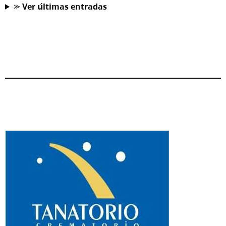
⪼ 𝗩𝗲𝗿 𝘂́𝗹𝘁𝗶𝗺𝗮𝘀 𝗲𝗻𝘁𝗿𝗮𝗱𝗮𝘀