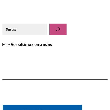
⪼ 𝗩𝗲𝗿 𝘂́𝗹𝘁𝗶𝗺𝗮𝘀 𝗲𝗻𝘁𝗿𝗮𝗱𝗮𝘀