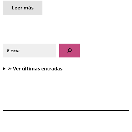
Leer más
⪼ 𝗩𝗲𝗿 𝘂́𝗹𝘁𝗶𝗺𝗮𝘀 𝗲𝗻𝘁𝗿𝗮𝗱𝗮𝘀