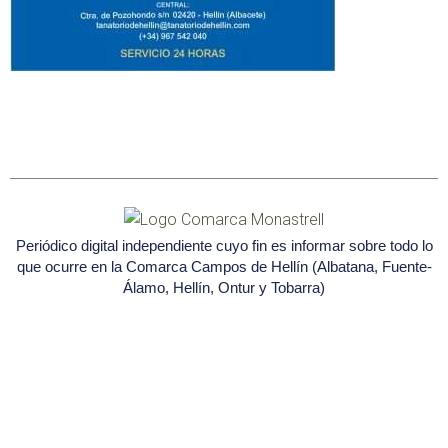
Periódico digital independiente cuyo fin es informar sobre todo lo
que ocurre en la Comarca Campos de Hellín (Albatana, Fuente-
Álamo, Hellín, Ontur y Tobarra)
Seleccione
¿Cómo calificarías tu experiencia?
una