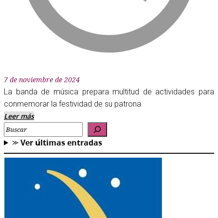
7 de noviembre de 2024
La banda de música prepara multitud de actividades para
conmemorar la festividad de su patrona
Leer más
Buscar
⪼ 𝗩𝗲𝗿 𝘂́𝗹𝘁𝗶𝗺𝗮𝘀 𝗲𝗻𝘁𝗿𝗮𝗱𝗮𝘀