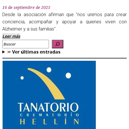
16 de septiembre de 2025
Desde la asociación afirman que "nos unimos para crear
conciencia, acompañar y apoyar a quienes viven con
Alzheimer y a sus familias".
Leer más
Buscar
⪼ 𝗩𝗲𝗿 𝘂́𝗹𝘁𝗶𝗺𝗮𝘀 𝗲𝗻𝘁𝗿𝗮𝗱𝗮𝘀