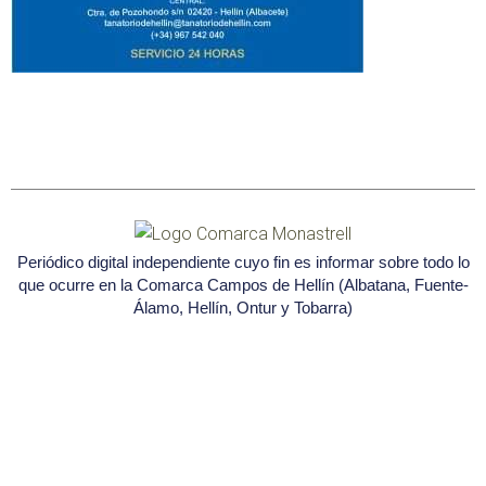
Periódico digital independiente cuyo fin es informar sobre todo lo
que ocurre en la Comarca Campos de Hellín (Albatana, Fuente-
Álamo, Hellín, Ontur y Tobarra)
Seleccione
¿Cómo calificarías tu experiencia?
una