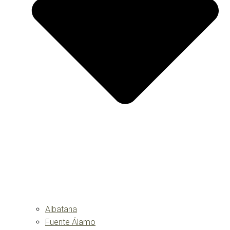
Albatana
Fuente Álamo