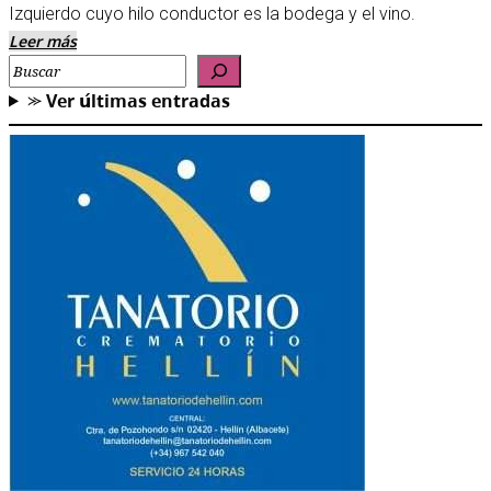
Izquierdo cuyo hilo conductor es la bodega y el vino.
Leer más
Buscar
⪼ 𝗩𝗲𝗿 𝘂́𝗹𝘁𝗶𝗺𝗮𝘀 𝗲𝗻𝘁𝗿𝗮𝗱𝗮𝘀