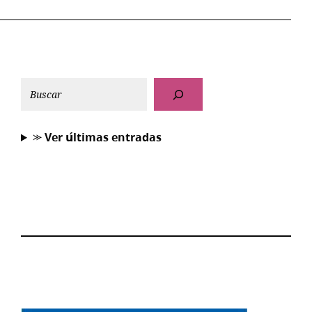
⪼ 𝗩𝗲𝗿 𝘂́𝗹𝘁𝗶𝗺𝗮𝘀 𝗲𝗻𝘁𝗿𝗮𝗱𝗮𝘀