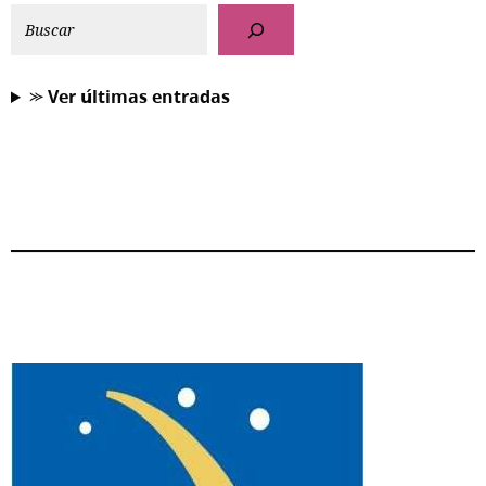
⪼ 𝗩𝗲𝗿 𝘂́𝗹𝘁𝗶𝗺𝗮𝘀 𝗲𝗻𝘁𝗿𝗮𝗱𝗮𝘀