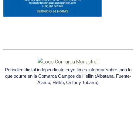
Periódico digital independiente cuyo fin es informar sobre todo lo
que ocurre en la Comarca Campos de Hellín (Albatana, Fuente-
Álamo, Hellín, Ontur y Tobarra)
Seleccione
¿Cómo calificarías tu experiencia?
una