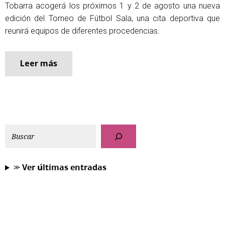
Tobarra acogerá los próximos 1 y 2 de agosto una nueva
edición del Torneo de Fútbol Sala, una cita deportiva que
reunirá equipos de diferentes procedencias.
Leer más
⪼ 𝗩𝗲𝗿 𝘂́𝗹𝘁𝗶𝗺𝗮𝘀 𝗲𝗻𝘁𝗿𝗮𝗱𝗮𝘀