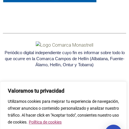
Periódico digital independiente cuyo fin es informar sobre todo lo
que ocurre en la Comarca Campos de Hellín (Albatana, Fuente-
Álamo, Hellín, Ontur y Tobarra)
Valoramos tu privacidad
Utilizamos cookies para mejorar tu experiencia de navegación,
Seleccione
¿Cómo calificarías tu experiencia?
ofrecer anuncios o contenido personalizado y analizar nuestro
una
tráfico. Al hacer click en "Aceptar todo", consientes nuestro uso
opción
de
de cookies.
Política de cookies
1
No muy buena
Genial