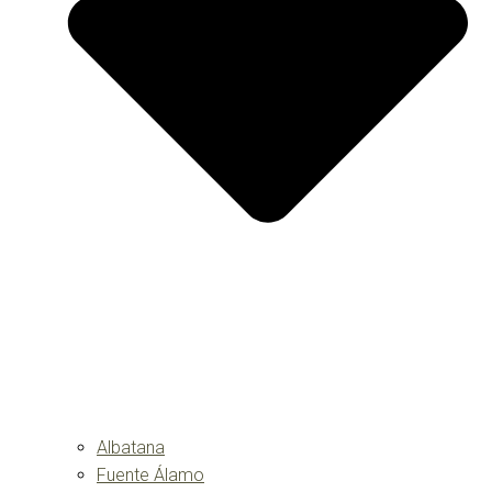
Albatana
Fuente Álamo