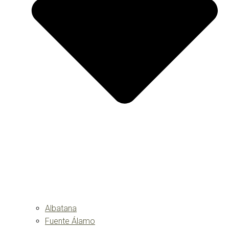
Albatana
Fuente Álamo