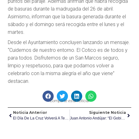
puntos del paraje. Además afirman que habrá recogida
de basuras durante la madrugada del 26 de abril.
Asimismo, informan que la basura generada durante el
sábado y el domingo será recogida entre el lunes y el
martes.
Desde el Ayuntamiento concluyen lanzando un mensaje.
“Cuidemos de nuestro entorno. El Cotico es de todos y
para todos. Disfrutemos de un San Marcos seguro,
limpio y respetuoso, para que podamos volver a
celebrarlo con la misma alegría el año que viene”
destacan.
Comparte esta noticia:
Noticia Anterior
Siguiente Noticia
El Día De La Cruz Volverá A Tener Una Celebración Llena De Cultura Y Tradición En Hellín
Juan Antonio Andújar: “El Gobierno De Manuel Serena Ha Perdido Dos Años”