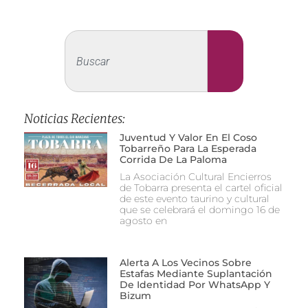
Noticias Recientes:
Juventud Y Valor En El Coso
Tobarreño Para La Esperada
Corrida De La Paloma
La Asociación Cultural Encierros
de Tobarra presenta el cartel oficial
de este evento taurino y cultural
que se celebrará el domingo 16 de
agosto en
Alerta A Los Vecinos Sobre
Estafas Mediante Suplantación
De Identidad Por WhatsApp Y
Bizum