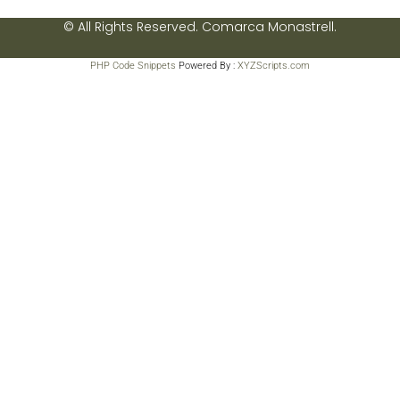
© All Rights Reserved. Comarca Monastrell.
PHP Code Snippets
Powered By :
XYZScripts.com