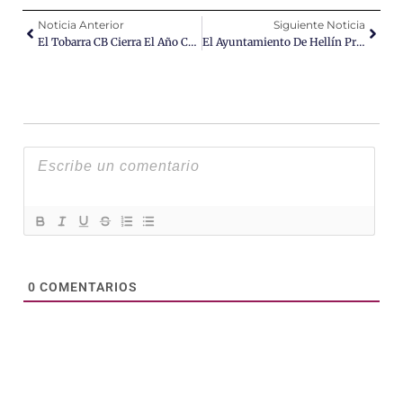
Noticia Anterior
Siguiente Noticia
El Tobarra CB Cierra El Año Con Una Derrota Ante El Líder
El Ayuntamiento De Hellín Presenta Un “cambio Estratégico” En El Plan De Sostenibilidad Turística
0
COMENTARIOS