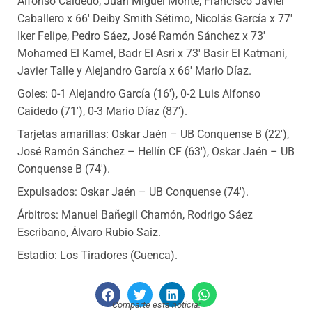
Alfonso Caidedo, Juan Miguel Monte, Francisco Javier
Caballero x 66′ Deiby Smith Sétimo, Nicolás García x 77′
Iker Felipe, Pedro Sáez, José Ramón Sánchez x 73′
Mohamed El Kamel, Badr El Asri x 73′ Basir El Katmani,
Javier Talle y Alejandro García x 66′ Mario Díaz.
Goles: 0-1 Alejandro García (16′), 0-2 Luis Alfonso
Caidedo (71′), 0-3 Mario Díaz (87′).
Tarjetas amarillas: Oskar Jaén – UB Conquense B (22′),
José Ramón Sánchez – Hellín CF (63′), Oskar Jaén – UB
Conquense B (74′).
Expulsados: Oskar Jaén – UB Conquense (74′).
Árbitros: Manuel Bañegil Chamón, Rodrigo Sáez
Escribano, Álvaro Rubio Saiz.
Estadio: Los Tiradores (Cuenca).
Comparte esta noticia: