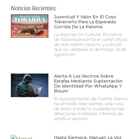
Noticias Recientes:
Juventud Y Valor En El Coso
Tobarreño Para La Esperada
Corrida De La Paloma
La Asociación Cultural Encierros
de Tobarra presenta el cartel oficial
de este evento taurino y cultural
que se celebrará el domingo 16 de
agosto en
Alerta A Los Vecinos Sobre
Estafas Mediante Suplantación
De Identidad Por WhatsApp Y
Bizum
El Ayuntamiento de Fuente Álamo
ha emitido este viernes una nota
de aviso a toda la ciudadanía tras
detectarse múltiples intentos de
estafa a vecinos
Hasta Siempre, Manuel: La Voz