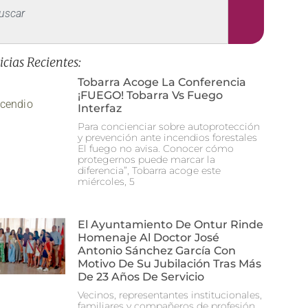
icias Recientes:
Tobarra Acoge La Conferencia
¡FUEGO! Tobarra Vs Fuego
Interfaz
Para concienciar sobre autoprotección
y prevención ante incendios forestales
El fuego no avisa. Conocer cómo
protegernos puede marcar la
diferencia”, Tobarra acoge este
miércoles, 5
El Ayuntamiento De Ontur Rinde
Homenaje Al Doctor José
Antonio Sánchez García Con
Motivo De Su Jubilación Tras Más
De 23 Años De Servicio
Vecinos, representantes institucionales,
familiares y compañeros de profesión