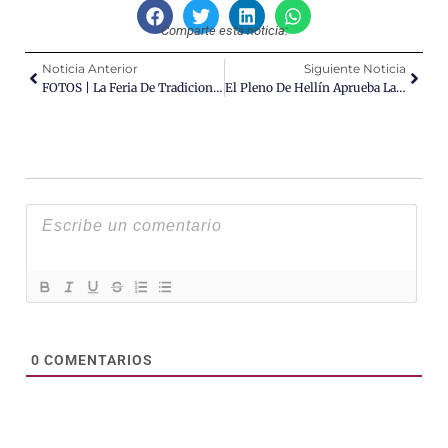
Comparte esta noticia:
Noticia Anterior
Siguiente Noticia
FOTOS | La Feria De Tradiciones Y Mercado De Artesanía De Fuente-Álamo Celebra Su 13ª Edición
El Pleno De Hellín Aprueba La Iniciativa Socialista De Abrir Una Escuela Infantil En Cañada De Agra
0
COMENTARIOS