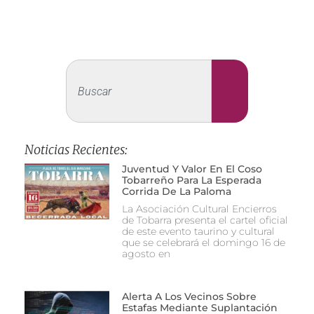
Noticias Recientes:
Juventud Y Valor En El Coso
Tobarreño Para La Esperada
Corrida De La Paloma
La Asociación Cultural Encierros
de Tobarra presenta el cartel oficial
de este evento taurino y cultural
que se celebrará el domingo 16 de
agosto en
Alerta A Los Vecinos Sobre
Estafas Mediante Suplantación