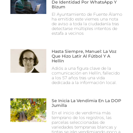
De Identidad Por WhatsApp Y
Bizum
El Ayuntamiento de Fuente Álamo
ha emitido este viernes una nota
de aviso a toda la ciudadanía tras
detectarse múltiples intentos de
estafa a vecinos
Hasta Siempre, Manuel: La Voz
Que Hizo Latir Al Fútbol Y A
Hellín
Adiós a una figura clave de la
comunicación en Hellín, fallecido
a los 57 años tras una vida
dedicada a la información local.
Se Inicia La Vendimia En La DOP
Jumilla
En el inicio de vendimia más
temprano de los registros, las
parcelas seleccionadas de
variedades tempranas blancas y
tintas se irán vendimiando poco a