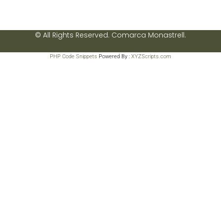
© All Rights Reserved. Comarca Monastrell.
PHP Code Snippets
Powered By :
XYZScripts.com