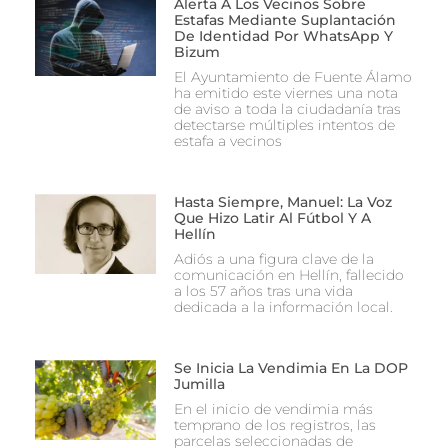
Alerta A Los Vecinos Sobre
Estafas Mediante Suplantación
De Identidad Por WhatsApp Y
Bizum
El Ayuntamiento de Fuente Álamo
ha emitido este viernes una nota
de aviso a toda la ciudadanía tras
detectarse múltiples intentos de
estafa a vecinos
Hasta Siempre, Manuel: La Voz
Que Hizo Latir Al Fútbol Y A
Hellín
Adiós a una figura clave de la
comunicación en Hellín, fallecido
a los 57 años tras una vida
dedicada a la información local.
Se Inicia La Vendimia En La DOP
Jumilla
En el inicio de vendimia más
temprano de los registros, las
parcelas seleccionadas de