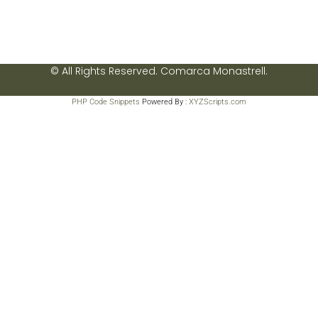
© All Rights Reserved. Comarca Monastrell.
PHP Code Snippets
Powered By :
XYZScripts.com