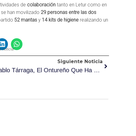
tividades de
colaboración
tanto en Letur como en
a se han movilizado
29 personas entre las dos
partido
52 mantas
y
14 kits de higiene
realizando un
 noticia:
Siguiente Noticia
Pablo Tárraga, El Ontureño Que Ha Quedado Octavo Del Mundo En Ajedrez