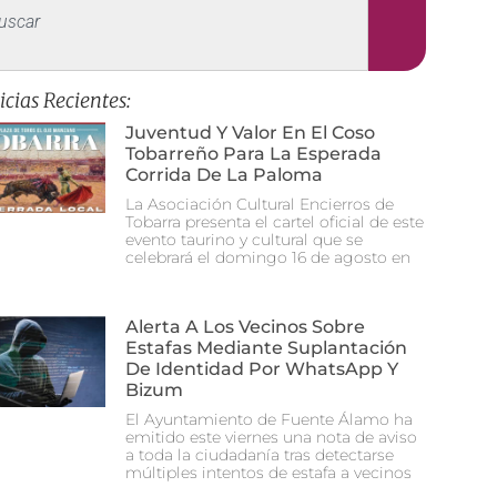
icias Recientes:
Juventud Y Valor En El Coso
Tobarreño Para La Esperada
Corrida De La Paloma
La Asociación Cultural Encierros de
Tobarra presenta el cartel oficial de este
evento taurino y cultural que se
celebrará el domingo 16 de agosto en
Alerta A Los Vecinos Sobre
Estafas Mediante Suplantación
De Identidad Por WhatsApp Y
Bizum
El Ayuntamiento de Fuente Álamo ha
emitido este viernes una nota de aviso
a toda la ciudadanía tras detectarse
múltiples intentos de estafa a vecinos