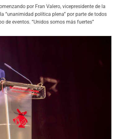
 comenzando por Fran Valero, vicepresidente de la
la “unanimidad política plena” por parte de todos
 tipo de eventos. “Unidos somos más fuertes”