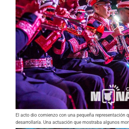
El acto dio comienzo con una pequeña representación qu
desarrollaría. Una actuación que mostraba algunos mom