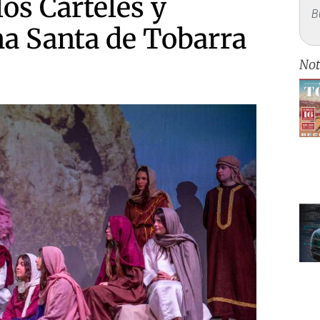
los Carteles y
na Santa de Tobarra
Not