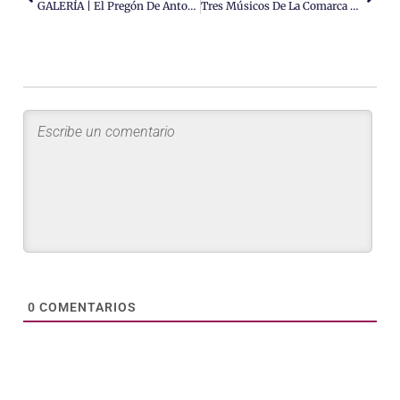
GALERÍA | El Pregón De Antonio Del Oro Inauguró Las Fiestas De San Rafael De Hellín 2025
Tres Músicos De La Comarca Reciben Galardón A Alumno Destacado De La Provincia
0
COMENTARIOS