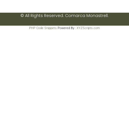
© All Rights Reserved. Comarca Monastrell.
PHP Code Snippets
Powered By :
XYZScripts.com