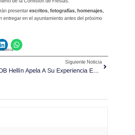
terio de la Comisión de Fiestas.
rán presentar
escritos, fotografías, homenajes,
n entregar en el ayuntamiento antes del próximo
 noticia:
Siguiente Noticia
ADB Hellín Apela A Su Experiencia En Los Momentos Claves Y Se Lleva Un Importante Partido Ante CB Bolaños