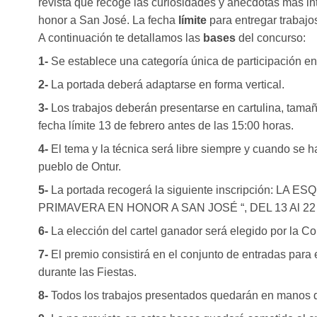
revista que recoge las curiosidades y anécdotas más int
honor a San José. La fecha
límite
para entregar trabajo
A continuación te detallamos las
bases
del concurso:
1-
Se establece una categoría única de participación en
2-
La portada deberá adaptarse en forma vertical.
3-
Los trabajos deberán presentarse en cartulina, tama
fecha límite 13 de febrero antes de las 15:00 horas.
4-
El tema y la técnica será libre siempre y cuando se h
pueblo de Ontur.
5-
La portada recogerá la siguiente inscripción: L
PRIMAVERA EN HONOR A SAN JOSÉ “, DEL 13 Al 2
6-
La elección del cartel ganador será elegido por la C
7-
El premio consistirá en el conjunto de entradas para
durante las Fiestas.
8-
Todos los trabajos presentados quedarán en manos d