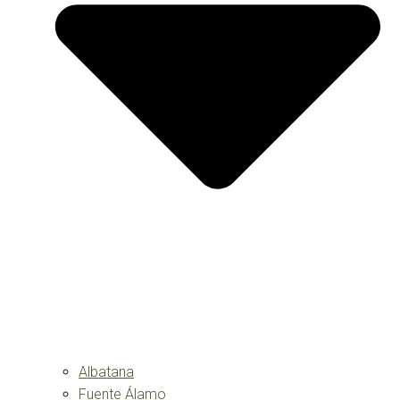
Albatana
Fuente Álamo