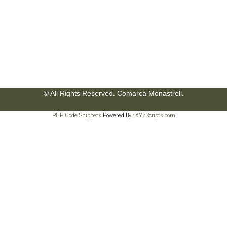
© All Rights Reserved. Comarca Monastrell.
PHP Code Snippets
Powered By :
XYZScripts.com