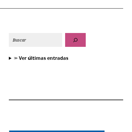
⪼ 𝗩𝗲𝗿 𝘂́𝗹𝘁𝗶𝗺𝗮𝘀 𝗲𝗻𝘁𝗿𝗮𝗱𝗮𝘀