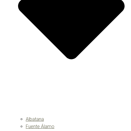
Albatana
Fuente Álamo