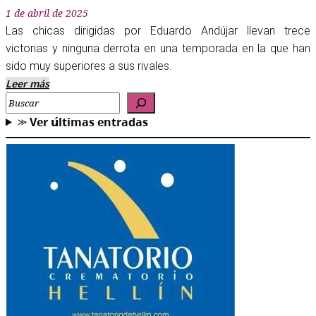
1 de abril de 2025
Las chicas dirigidas por Eduardo Andújar llevan trece
victorias y ninguna derrota en una temporada en la que han
sido muy superiores a sus rivales.
Leer más
Buscar
⪼ 𝗩𝗲𝗿 𝘂́𝗹𝘁𝗶𝗺𝗮𝘀 𝗲𝗻𝘁𝗿𝗮𝗱𝗮𝘀