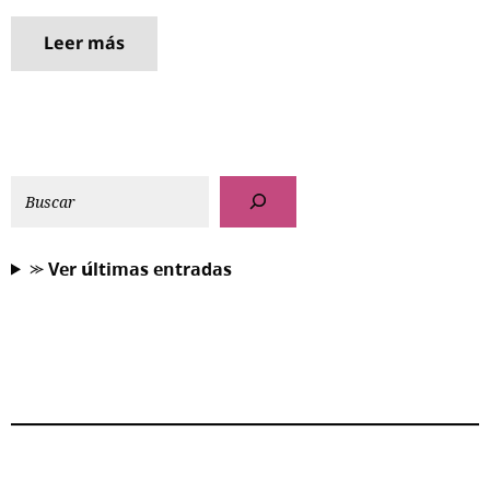
Leer más
⪼ 𝗩𝗲𝗿 𝘂́𝗹𝘁𝗶𝗺𝗮𝘀 𝗲𝗻𝘁𝗿𝗮𝗱𝗮𝘀