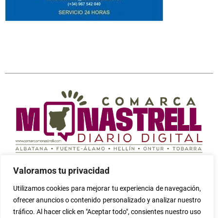
Periódico digital independiente cuyo fin es informar
Valoramos tu privacidad
sobre todo lo que ocurre en la Comarca Campos de
Hellín (Albatana, Fuente-Álamo, Hellín, Ontur y Tobarra)
Utilizamos cookies para mejorar tu experiencia de navegación,
Seleccione
¿Cómo calificarías tu experiencia?
ofrecer anuncios o contenido personalizado y analizar nuestro
una
tráfico. Al hacer click en "Aceptar todo", consientes nuestro uso
opción