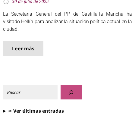
30 de julio de 2025
La Secretaria General del PP de Castilla-la Mancha ha
visitado Hellín para analizar la situación política actual en la
ciudad.
Leer más
⪼ 𝗩𝗲𝗿 𝘂́𝗹𝘁𝗶𝗺𝗮𝘀 𝗲𝗻𝘁𝗿𝗮𝗱𝗮𝘀