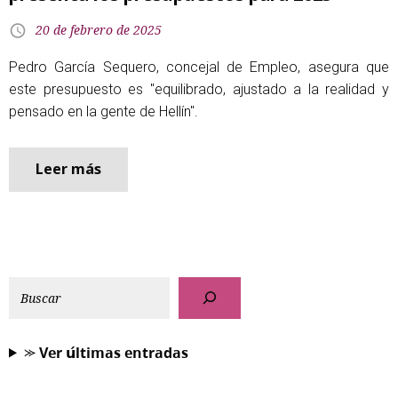
20 de febrero de 2025
Pedro García Sequero, concejal de Empleo, asegura que
este presupuesto es "equilibrado, ajustado a la realidad y
pensado en la gente de Hellín".
Leer más
⪼ 𝗩𝗲𝗿 𝘂́𝗹𝘁𝗶𝗺𝗮𝘀 𝗲𝗻𝘁𝗿𝗮𝗱𝗮𝘀