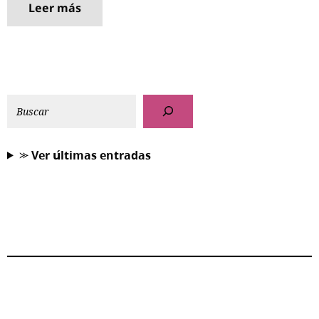
Leer más
⪼ 𝗩𝗲𝗿 𝘂́𝗹𝘁𝗶𝗺𝗮𝘀 𝗲𝗻𝘁𝗿𝗮𝗱𝗮𝘀