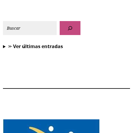
⪼ 𝗩𝗲𝗿 𝘂́𝗹𝘁𝗶𝗺𝗮𝘀 𝗲𝗻𝘁𝗿𝗮𝗱𝗮𝘀