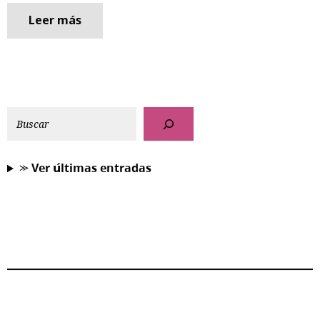
Leer más
⪼ 𝗩𝗲𝗿 𝘂́𝗹𝘁𝗶𝗺𝗮𝘀 𝗲𝗻𝘁𝗿𝗮𝗱𝗮𝘀