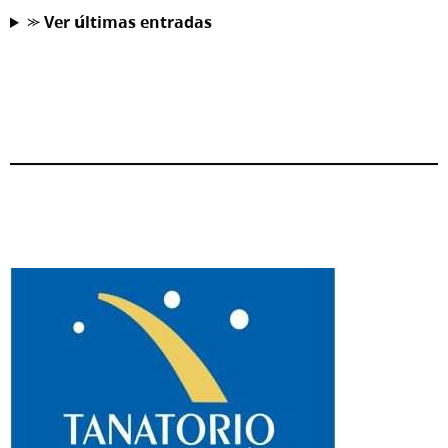
⪼ 𝗩𝗲𝗿 𝘂́𝗹𝘁𝗶𝗺𝗮𝘀 𝗲𝗻𝘁𝗿𝗮𝗱𝗮𝘀