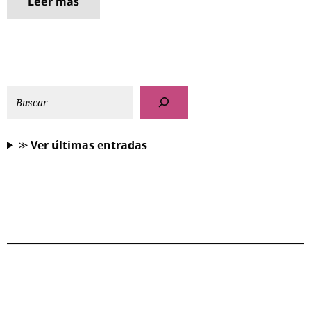
Leer más
⪼ 𝗩𝗲𝗿 𝘂́𝗹𝘁𝗶𝗺𝗮𝘀 𝗲𝗻𝘁𝗿𝗮𝗱𝗮𝘀