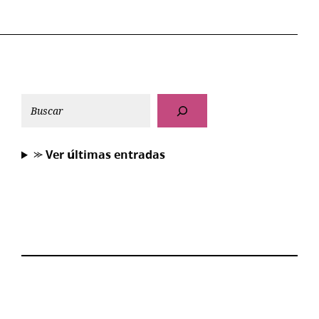
⪼ 𝗩𝗲𝗿 𝘂́𝗹𝘁𝗶𝗺𝗮𝘀 𝗲𝗻𝘁𝗿𝗮𝗱𝗮𝘀