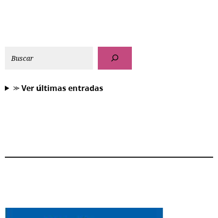
⪼ 𝗩𝗲𝗿 𝘂́𝗹𝘁𝗶𝗺𝗮𝘀 𝗲𝗻𝘁𝗿𝗮𝗱𝗮𝘀