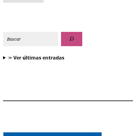
⪼ 𝗩𝗲𝗿 𝘂́𝗹𝘁𝗶𝗺𝗮𝘀 𝗲𝗻𝘁𝗿𝗮𝗱𝗮𝘀