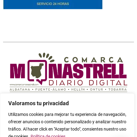
Periódico digital independiente cuyo fin es informar
Valoramos tu privacidad
sobre todo lo que ocurre en la Comarca Campos de
Hellín (Albatana, Fuente-Álamo, Hellín, Ontur y Tobarra)
Utilizamos cookies para mejorar tu experiencia de navegación,
Seleccione
¿Cómo calificarías tu experiencia?
ofrecer anuncios o contenido personalizado y analizar nuestro
una
tráfico. Al hacer click en "Aceptar todo", consientes nuestro uso
opción
de
de cookies.
Política de cookies