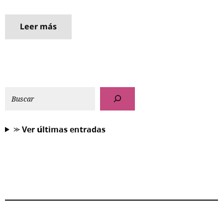
Leer más
⪼ 𝗩𝗲𝗿 𝘂́𝗹𝘁𝗶𝗺𝗮𝘀 𝗲𝗻𝘁𝗿𝗮𝗱𝗮𝘀