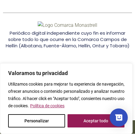
Periódico digital independiente cuyo fin es informar
sobre todo lo que ocurre en la Comarca Campos de
Hellín (Albatana, Fuente-Álamo, Hellín, Ontur y Tobarra)
Valoramos tu privacidad
Utilizamos cookies para mejorar tu experiencia de navegación,
Seleccione
¿Cómo calificarías tu experiencia?
ofrecer anuncios o contenido personalizado y analizar nuestro
una
tráfico. Al hacer click en "Aceptar todo", consientes nuestro uso
opción
de
de cookies.
Política de cookies
1
No muy buena
Genial
a
Personalizar
Aceptar todo
5
© All Rights Reserved. Comarca Monastrell.
Siguiente
,
siendo