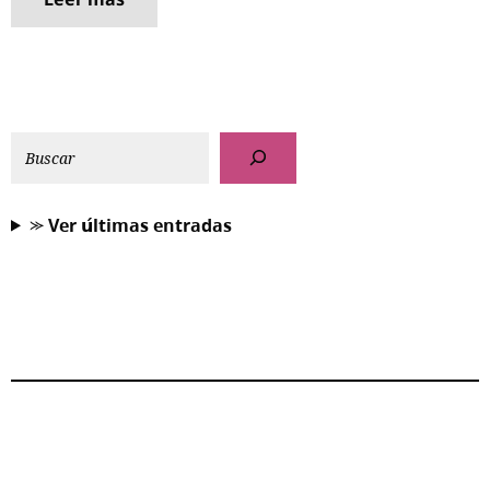
⪼ 𝗩𝗲𝗿 𝘂́𝗹𝘁𝗶𝗺𝗮𝘀 𝗲𝗻𝘁𝗿𝗮𝗱𝗮𝘀