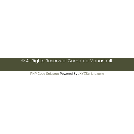
© All Rights Reserved. Comarca Monastrell.
PHP Code Snippets
Powered By :
XYZScripts.com