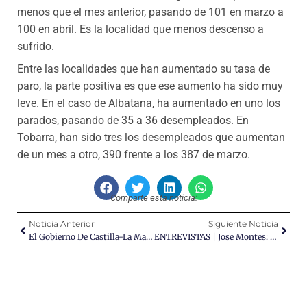
menos que el mes anterior, pasando de 101 en marzo a
100 en abril. Es la localidad que menos descenso a
sufrido.
Entre las localidades que han aumentado su tasa de
paro, la parte positiva es que ese aumento ha sido muy
leve. En el caso de Albatana, ha aumentado en uno los
parados, pasando de 35 a 36 desempleados. En
Tobarra, han sido tres los desempleados que aumentan
de un mes a otro, 390 frente a los 387 de marzo.
Comparte esta noticia:
Noticia Anterior
Siguiente Noticia
El Gobierno De Castilla-La Mancha Invertirá 1,3 Millones De Euros En Arreglar La CM-313 En Hellín Y Tobarra
ENTREVISTAS | Jose Montes: “Fuente-Álamo Es Un Pueblo Con Alma, Donde Se Vive Tranquilo, Sin Prisas, Pero No Está Dormido: Está Muy Vivo”