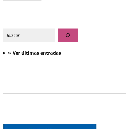
⪼ 𝗩𝗲𝗿 𝘂́𝗹𝘁𝗶𝗺𝗮𝘀 𝗲𝗻𝘁𝗿𝗮𝗱𝗮𝘀