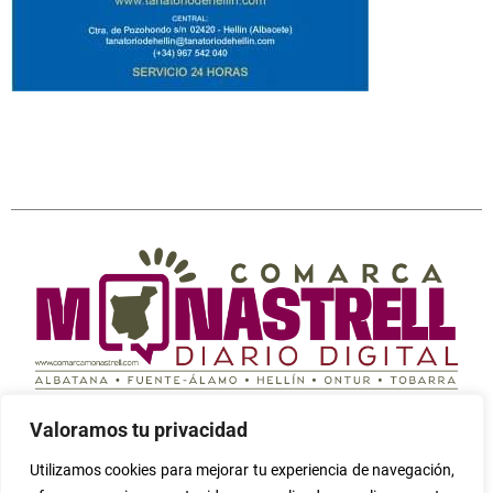
Periódico digital independiente cuyo fin es informar
Valoramos tu privacidad
sobre todo lo que ocurre en la Comarca Campos de
Hellín (Albatana, Fuente-Álamo, Hellín, Ontur y Tobarra)
Utilizamos cookies para mejorar tu experiencia de navegación,
Seleccione
¿Cómo calificarías tu experiencia?